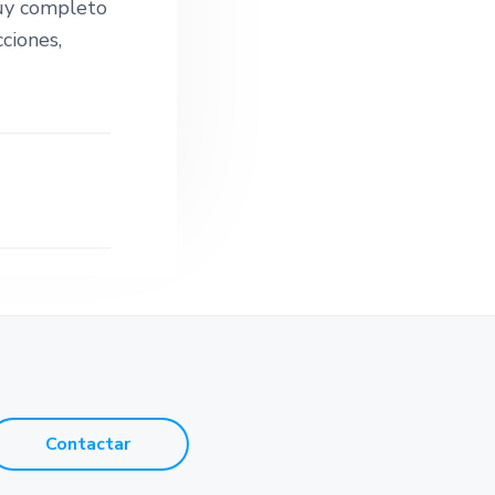
e
muy completo
cciones,
Contactar