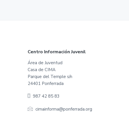
t
o
d
e
P
o
n
f
e
F
Centro Información Juvenil
r
r
o
Área de Juventud
a
d
Casa de CIMA
o
a
Parque del Temple s/n
t
24401 Ponferrada
e
987 42 85 83
r
cimainforma@ponferrada.org