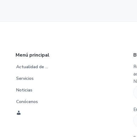
Menú principal
B
R
Actualidad de …
a
Servicios
N
Noticias
Conócenos
E
C
u
e