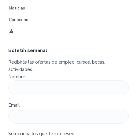
Noticias
Conócenos
C
u
Boletín semanal
e
n
Recibirás las ofertas de empleo, cursos, becas,
t
actividades...
a
Nombre
-
P
e
d
Email
i
d
o
s
Selecciona los que te interesen