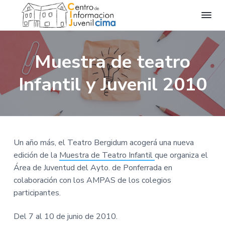
C
C
S
S
S
e
i
n
k
k
k
m
t
Muestra de teatro
a
r
i
i
i
o
I
p
p
p
d
Infantil y Juvenil 2010
n
e
t
t
t
f
I
o
n
o
o
o
f
r
o
p
m
f
m
r
a
m
r
a
o
a
i
i
o
c
Un año más, el Teatro Bergidum acogerá una nueva
i
m
n
t
ó
edición de la
Muestra de Teatro Infantil
que organiza el
n
a
c
e
J
Área de Juventud del Ayto. de Ponferrada en
u
r
o
r
colaboración con los AMPAS de los colegios
v
y
n
e
participantes.
n
n
t
i
l
a
e
C
Del 7 al 10 de junio de 2010.
I