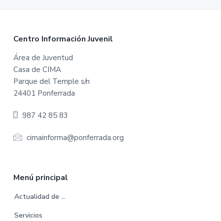
F
Centro Información Juvenil
o
Área de Juventud
Casa de CIMA
o
Parque del Temple s/n
t
24401 Ponferrada
e
987 42 85 83
r
cimainforma@ponferrada.org
Menú principal
Actualidad de …
Servicios