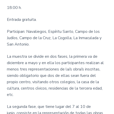
v
n
M
A
i
t
18:00 h.
-
g
A
y
a
Entrada gratuita.
u
n
t
t
a
Participan: Navaliegos, Espíritu Santo, Campo de los
i
m
Judíos, Campo de la Cruz, La Cogolla, La Inmaculada y
i
o
e
San Antonio.
n
n
t
o
d
La muestra se divide en dos fases, la primera va de
e
diciembre a mayo y en ella los participantes realizan al
P
o
menos tres representaciones de la/s obra/s inscritas,
n
f
siendo obligatorio que dos de ellas sean fuera del
e
r
propio centro, visitando otros colegios, la casa de la
r
a
cultura, centros cívicos, residencias de la tercera edad,
d
etc.
a
La segunda fase, que tiene lugar del 7 al 10 de
junio, consiste en la representación de todas las obras