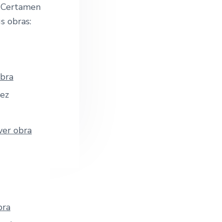
e
X Certamen
s obras:
obra
pez
ver obra
bra