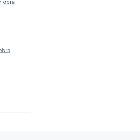
r obra
obra