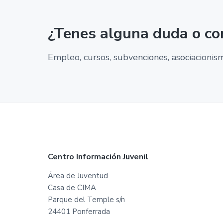
¿Tenes alguna duda o co
Empleo, cursos, subvenciones, asociacionismo
F
Centro Información Juvenil
o
Área de Juventud
Casa de CIMA
o
Parque del Temple s/n
t
24401 Ponferrada