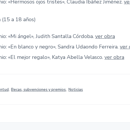
io: «Hermosos ojos tristes», Claudia Ibáñez Jiménez.
ve
 (15 a 18 años)
io: «Mi ángel», Judith Santalla Córdoba.
ver obra
io: «En blanco y negro», Sandra Udaondo Ferreira.
ver 
io: «El mejor regalo», Katya Abella Velasco.
ver obra
entud
,
Becas, subvenciones y premios
,
Noticias