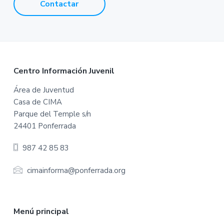
Contactar
F
Centro Información Juvenil
o
Área de Juventud
Casa de CIMA
o
Parque del Temple s/n
t
24401 Ponferrada
e
987 42 85 83
r
cimainforma@ponferrada.org
Menú principal