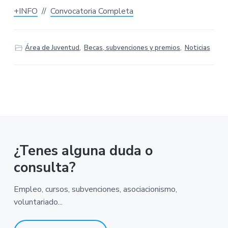
v
n
M
+INFO
//
Convocatoria Completa
A
i
t
-
g
A
y
a
u
n
Área de Juventud
,
Becas, subvenciones y premios
,
Noticias
t
t
a
i
m
i
o
e
n
n
t
o
d
e
P
o
n
¿Tenes alguna duda o
f
e
r
consulta?
r
a
d
Empleo, cursos, subvenciones, asociacionismo,
a
voluntariado...