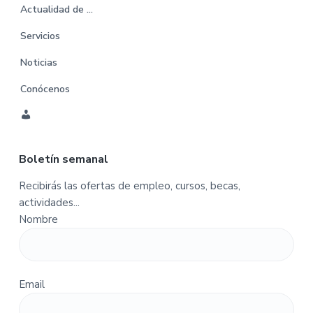
Actualidad de …
Servicios
Noticias
Conócenos
C
u
Boletín semanal
e
n
Recibirás las ofertas de empleo, cursos, becas,
t
actividades...
a
Nombre
-
P
e
d
Email
i
d