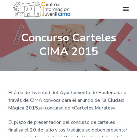
C
C
S
S
S
e
i
n
k
k
k
m
t
Concurso Carteles
a
r
i
i
i
o
I
p
p
p
d
CIMA 2015
n
e
t
t
t
f
I
o
n
o
o
o
f
r
o
p
m
f
m
r
a
m
r
a
o
a
i
i
o
c
i
m
n
t
El área de Juventud del Ayuntamiento de Ponferrada, a
ó
n
a
c
e
través de CIMA convoca para el anuncio de la
Ciudad
J
u
r
o
r
Mágica 2015
,un concurso de
«Carteles Murales»
v
y
n
e
n
n
t
El plazo de presentación del concurso de carteles
i
l
a
e
finaliza el
20 de julio
y los trabajos se deben presentar
C
I