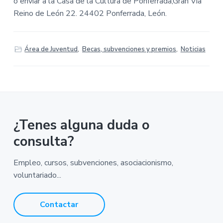
v
n
o enviar a la Casa de la Cultura de Ponferrada,Gran Vía
M
A
i
t
Reino de León 22. 24402 Ponferrada, León.
-
g
A
y
a
u
n
t
Área de Juventud
,
Becas, subvenciones y premios
,
Noticias
t
a
i
m
i
o
e
n
n
t
o
d
e
¿Tenes alguna duda o
P
o
n
consulta?
f
e
r
Empleo, cursos, subvenciones, asociacionismo,
r
a
voluntariado...
d
a
Contactar