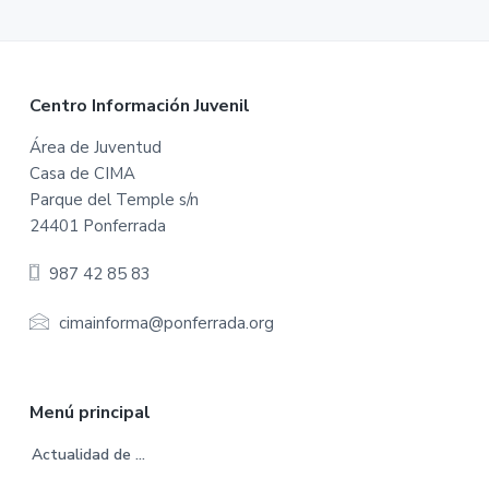
F
Centro Información Juvenil
o
Área de Juventud
Casa de CIMA
o
Parque del Temple s/n
t
24401 Ponferrada
e
987 42 85 83
r
cimainforma@ponferrada.org
Menú principal
Actualidad de …