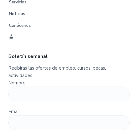
Servicios
Noticias
Conócenos
C
u
Boletín semanal
e
n
Recibirás las ofertas de empleo, cursos, becas,
t
actividades...
a
Nombre
-
P
e
d
Email
i
d
o
s