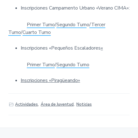
v
n
M
A
i
t
Inscripciones Campamento Urbano «Verano CIMA»:
-
g
A
y
a
u
Primer Turno
/
Segundo Turn
o
/Tercer
n
t
Turno
/
Cuarto Turno
t
a
i
m
i
o
Inscripciones «Pequeños Escaladores
«
e
n
n
t
o
Primer Turno
/
Segundo Turno
d
e
P
Inscripciones «Piragüeando»
o
n
f
e
r
r
Actividades
,
Área de Juventud
,
Noticias
a
d
a