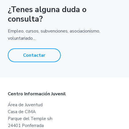
¿Tenes alguna duda o
consulta?
Empleo, cursos, subvenciones, asociacionismo,
voluntariado...
Contactar
F
Centro Información Juvenil
o
Área de Juventud
Casa de CIMA
o
Parque del Temple s/n
t
24401 Ponferrada