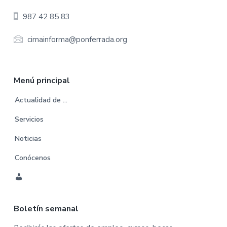
e
987 42 85 83
r
cimainforma@ponferrada.org
Menú principal
Actualidad de …
Servicios
Noticias
Conócenos
C
u
Boletín semanal
e
n