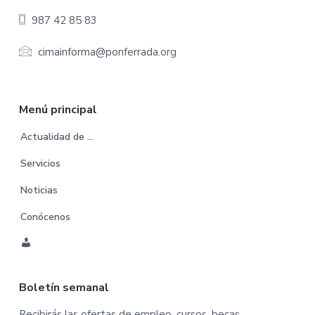
e
987 42 85 83
r
cimainforma@ponferrada.org
Menú principal
Actualidad de …
Servicios
Noticias
Conócenos
C
u
Boletín semanal
e
n
Recibirás las ofertas de empleo, cursos, becas,