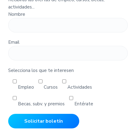
t
actividades...
a
Nombre
-
P
e
d
Email
i
d
o
s
Selecciona los que te interesen
Empleo
Cursos
Actividades
Becas, subv. y premios
Entérate