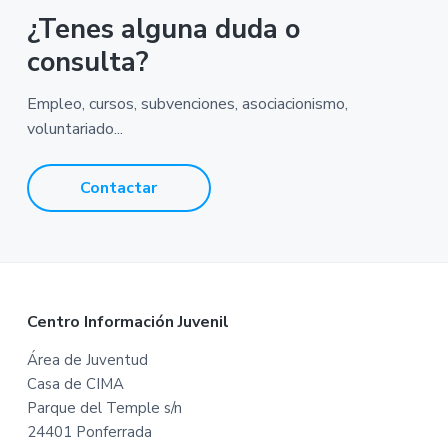
¿Tenes alguna duda o
consulta?
Empleo, cursos, subvenciones, asociacionismo,
voluntariado...
Contactar
F
Centro Información Juvenil
o
Área de Juventud
Casa de CIMA
o
Parque del Temple s/n
t
24401 Ponferrada