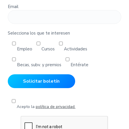
d
Email
i
d
o
s
Selecciona los que te interesen
Empleo
Cursos
Actividades
Becas, subv. y premios
Entérate
Acepto la
política de privacidad.