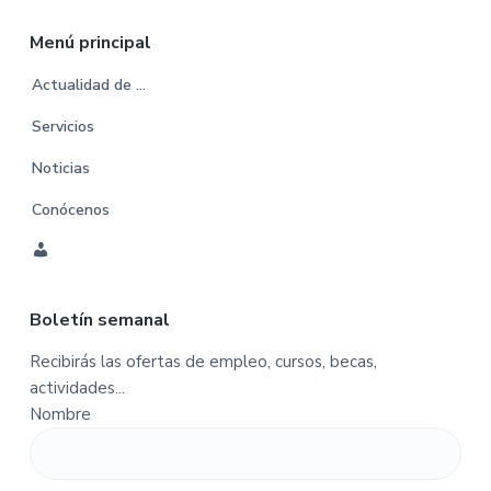
Menú principal
Actualidad de …
Servicios
Noticias
Conócenos
C
u
Boletín semanal
e
n
Recibirás las ofertas de empleo, cursos, becas,
t
actividades...
a
Nombre
-
P
e