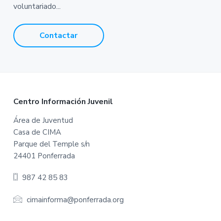
voluntariado...
Contactar
F
Centro Información Juvenil
o
Área de Juventud
Casa de CIMA
o
Parque del Temple s/n
t
24401 Ponferrada
e
987 42 85 83
r
cimainforma@ponferrada.org