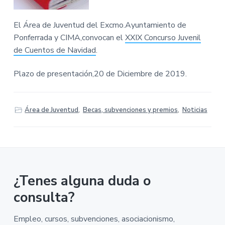
v
n
M
A
i
t
-
g
El Área de Juventud del Excmo.Ayuntamiento de
A
y
a
Ponferrada y CIMA,convocan el
XXIX Concurso Juvenil
u
n
t
de Cuentos de Navidad
.
t
a
i
m
Plazo de presentación,20 de Diciembre de 2019.
i
o
e
n
n
t
o
d
Área de Juventud
,
Becas, subvenciones y premios
,
Noticias
e
P
o
n
f
e
r
r
a
¿Tenes alguna duda o
d
a
consulta?
Empleo, cursos, subvenciones, asociacionismo,