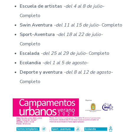
v
n
M
Escuela de artistas
-del 4 al 8 de julio-
A
i
t
-
g
A
Completo
y
a
u
Swin Aventura
-del 11 al 15 de julio-
Completo
n
t
t
Sport-Aventura
-del 18 al 22 de julio-
a
i
m
Completo
i
o
e
n
n
Escalada
-del 25 al 29 de julio-
Completo
t
o
Ecolandia
-del 1 al 5 de agosto-
d
e
Deporte y aventura
-del 8 al 12 de agosto-
P
o
n
Completo
f
e
r
r
a
d
a