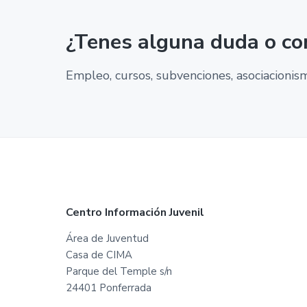
¿Tenes alguna duda o co
Empleo, cursos, subvenciones, asociacionismo
F
Centro Información Juvenil
o
Área de Juventud
Casa de CIMA
o
Parque del Temple s/n
t
24401 Ponferrada