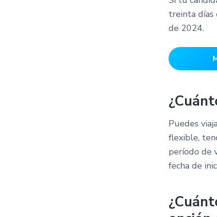
treinta día
de 2024.
M
¿Cuánto
Puedes viaja
flexible, te
período de v
fecha de ini
¿Cuánto