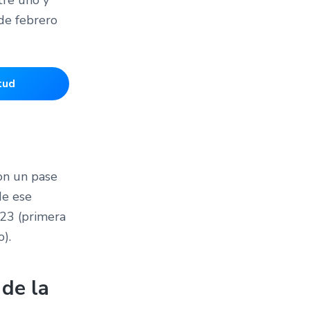
de febrero
tud
Con un pase
de ese
023 (primera
).
 de la