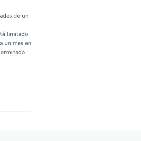
dades de un
stá limitado
ta un mes en
eterminado