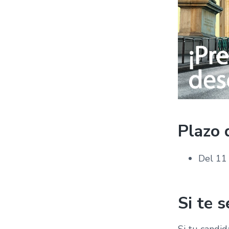
Plazo 
Del 11
Si te 
Si tu candid