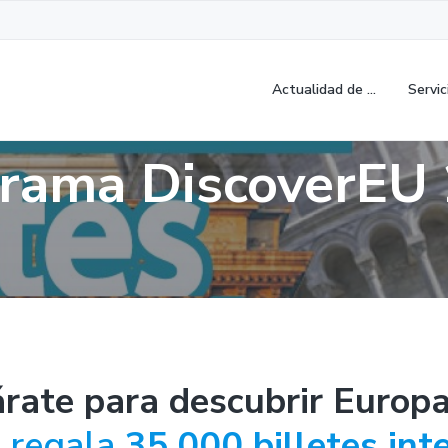
Actualidad de …
Servic
rama DiscoverEU
árate para descubrir Europa
E
regala
35.000 billetes inte