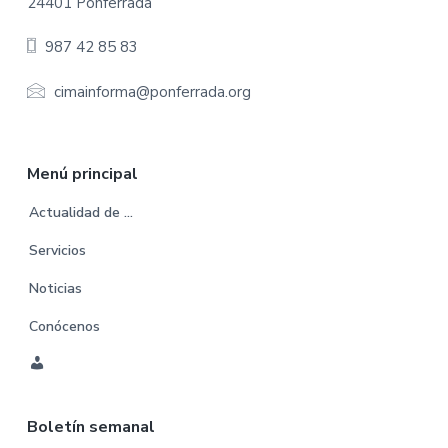
t
24401 Ponferrada
e
987 42 85 83
r
cimainforma@ponferrada.org
Menú principal
Actualidad de …
Servicios
Noticias
Conócenos
C
u
Boletín semanal
e