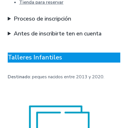
v
n
Tienda para reservar
M
A
i
t
-
g
A
Proceso de inscripción
y
a
u
n
t
t
Antes de inscribirte ten en cuenta
a
i
m
i
o
e
n
n
t
Talleres Infantiles
o
d
e
P
o
Destinado
: peques nacidos entre 2013 y 2020.
n
f
e
r
r
a
d
a