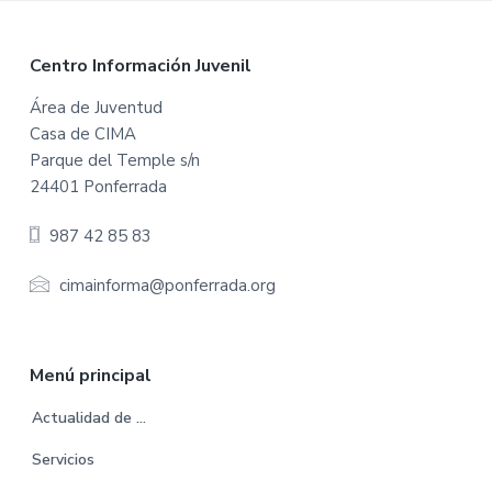
F
Centro Información Juvenil
o
Área de Juventud
Casa de CIMA
o
Parque del Temple s/n
t
24401 Ponferrada
e
987 42 85 83
r
cimainforma@ponferrada.org
Menú principal
Actualidad de …
Servicios