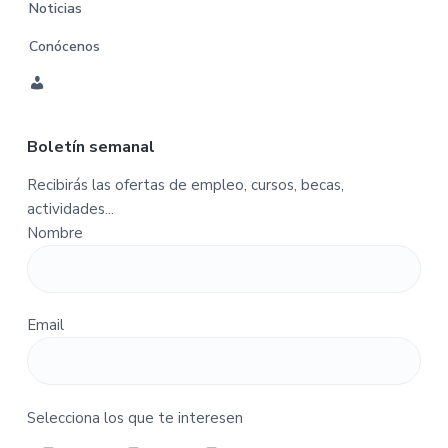
Noticias
Conócenos
C
u
Boletín semanal
e
n
Recibirás las ofertas de empleo, cursos, becas,
t
actividades...
a
Nombre
-
P
e
d
Email
i
d
o
s
Selecciona los que te interesen