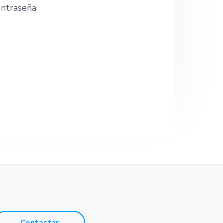
e
ntraseña
Contactar