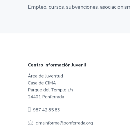
t
Empleo, cursos, subvenciones, asociacionismo
o
d
e
P
o
n
f
e
r
r
a
F
Centro Información Juvenil
d
a
o
Área de Juventud
Casa de CIMA
o
Parque del Temple s/n
t
24401 Ponferrada
e
987 42 85 83
r
cimainforma@ponferrada.org