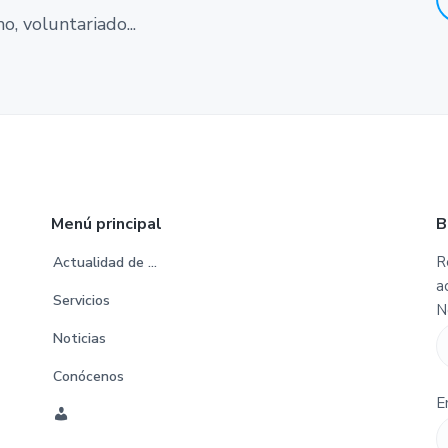
, voluntariado...
Menú principal
B
R
Actualidad de …
a
Servicios
N
Noticias
Conócenos
E
C