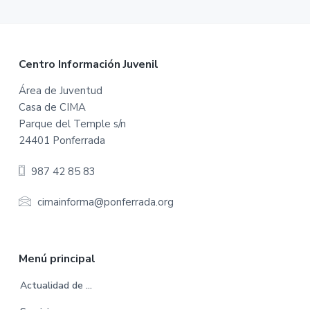
F
Centro Información Juvenil
o
Área de Juventud
Casa de CIMA
o
Parque del Temple s/n
t
24401 Ponferrada
e
987 42 85 83
r
cimainforma@ponferrada.org
Menú principal
Actualidad de …