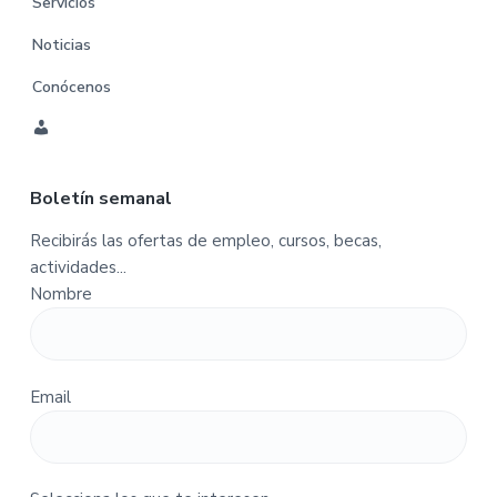
Servicios
Noticias
Conócenos
C
u
Boletín semanal
e
n
Recibirás las ofertas de empleo, cursos, becas,
t
actividades...
a
Nombre
-
P
e
d
Email
i
d
o
s