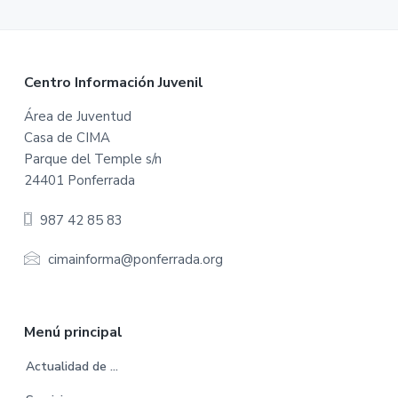
F
Centro Información Juvenil
o
Área de Juventud
Casa de CIMA
o
Parque del Temple s/n
t
24401 Ponferrada
e
987 42 85 83
r
cimainforma@ponferrada.org
Menú principal
Actualidad de …