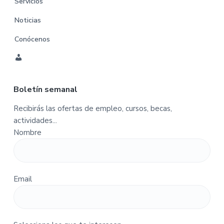
Servicios
Noticias
Conócenos
C
u
Boletín semanal
e
n
Recibirás las ofertas de empleo, cursos, becas,
t
actividades...
a
Nombre
-
P
e
d
Email
i
d
o
s