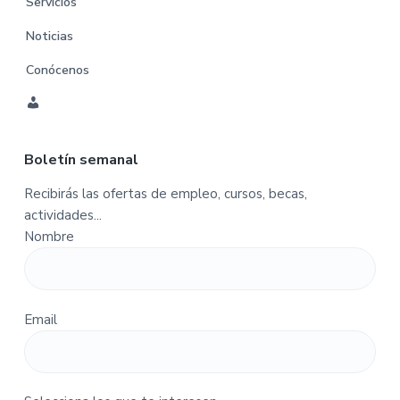
Servicios
Noticias
Conócenos
C
u
Boletín semanal
e
n
Recibirás las ofertas de empleo, cursos, becas,
t
actividades...
a
Nombre
-
P
e
d
Email
i
d
o
s