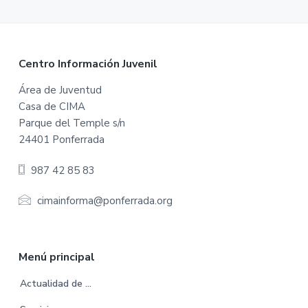
F
Centro Información Juvenil
o
Área de Juventud
Casa de CIMA
o
Parque del Temple s/n
t
24401 Ponferrada
e
987 42 85 83
r
cimainforma@ponferrada.org
Menú principal
Actualidad de …