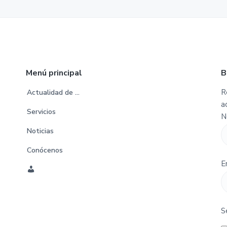
Menú principal
B
R
Actualidad de …
a
Servicios
N
Noticias
Conócenos
E
C
u
e
S
n
t