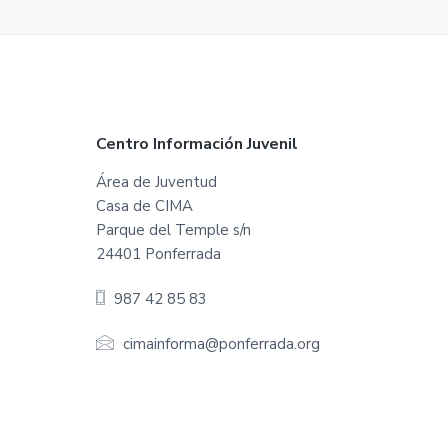
t
o
d
e
P
o
n
F
Centro Información Juvenil
f
e
o
r
Área de Juventud
r
Casa de CIMA
o
a
Parque del Temple s/n
d
t
24401 Ponferrada
a
e
987 42 85 83
r
cimainforma@ponferrada.org