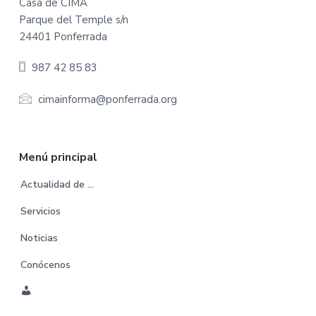
Casa de CIMA
o
Parque del Temple s/n
t
24401 Ponferrada
e
987 42 85 83
r
cimainforma@ponferrada.org
Menú principal
Actualidad de …
Servicios
Noticias
Conócenos
C