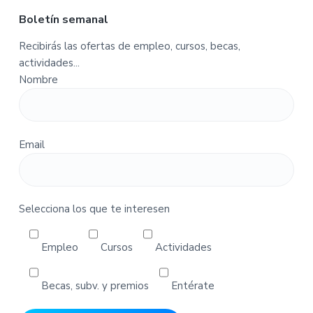
u
Boletín semanal
e
n
Recibirás las ofertas de empleo, cursos, becas,
t
actividades...
a
Nombre
-
P
e
d
Email
i
d
o
s
Selecciona los que te interesen
Empleo
Cursos
Actividades
Becas, subv. y premios
Entérate