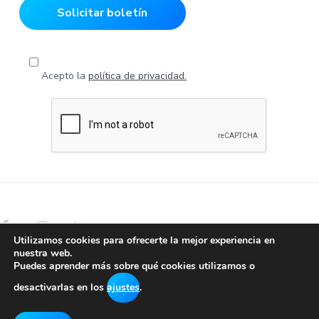
Acepto la
política de privacidad.
Utilizamos cookies para ofrecerte la mejor experiencia en
nuestra web.
Ayuntamiento de Ponferrada © 2026 Todos los derechos
Puedes aprender más sobre qué cookies utilizamos o
reservados.
desactivarlas en los
ajustes
.
Aviso Legal
.
Política de cookies
.
Protección de datos y
Privacidad.