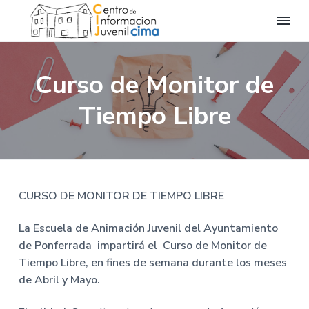
C
C
S
S
S
e
i
n
k
k
k
m
t
Curso de Monitor de
a
r
i
i
i
o
I
p
p
p
d
Tiempo Libre
n
e
t
t
t
f
I
o
n
o
o
o
f
r
o
p
m
f
m
r
a
m
r
a
o
a
i
i
o
c
CURSO DE MONITOR DE TIEMPO LIBRE
i
m
n
t
ó
n
a
c
e
La Escuela
de Animación Juvenil del Ayuntamiento
J
u
r
o
r
de Ponferrada impartirá el Curso de Monitor de
v
y
n
e
Tiempo Libre, en fines de semana durante los meses
n
n
t
i
de Abril y Mayo.
l
a
e
C
I