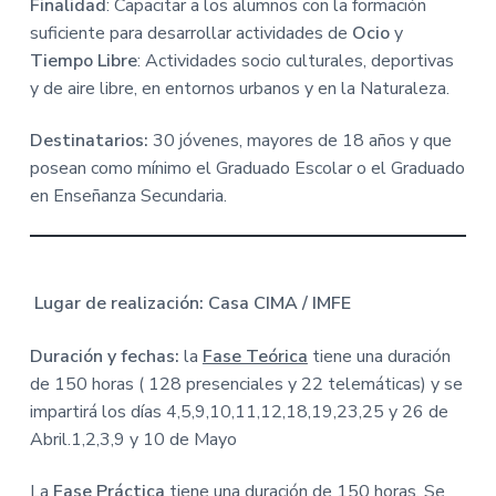
v
n
Finalidad
: Capacitar a los alumnos con la formación
M
A
i
t
suficiente para desarrollar actividades de
Ocio
y
-
g
A
Tiempo Libre
: Actividades socio culturales, deportivas
y
a
u
y de aire libre, en entornos urbanos y en la Naturaleza.
n
t
t
a
i
Destinatarios:
30 jóvenes, mayores de 18 años y que
m
i
o
posean como mínimo el Graduado Escolar o el Graduado
e
n
en Enseñanza Secundaria.
n
t
o
d
e
P
o
Lugar de realización: Casa CIMA / IMFE
n
f
e
r
Duración y fechas:
la
Fase Teórica
tiene una duración
r
a
de 150 horas ( 128 presenciales y 22 telemáticas) y se
d
impartirá los días 4,5,9,10,11,12,18,19,23,25 y 26 de
a
Abril.1,2,3,9 y 10 de Mayo
La
Fase
Práctica
tiene una duración de 150 horas, Se