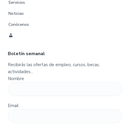
Servicios
Noticias
Conócenos
C
u
Boletín semanal
e
n
Recibirás las ofertas de empleo, cursos, becas,
t
actividades...
a
Nombre
-
P
e
d
Email
i
d
o
s