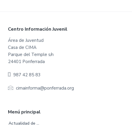
t
t
e
d
F
Centro Información Juvenil
o
Área de Juventud
Casa de CIMA
o
Parque del Temple s/n
t
24401 Ponferrada
e
987 42 85 83
r
cimainforma@ponferrada.org
Menú principal
Actualidad de …