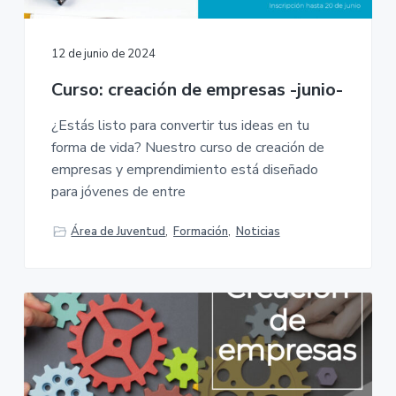
v
n
M
A
i
t
-
g
A
12 de junio de 2024
y
a
u
n
Curso: creación de empresas -junio-
t
t
a
i
m
¿Estás listo para convertir tus ideas en tu
i
o
e
forma de vida? Nuestro curso de creación de
n
n
t
empresas y emprendimiento está diseñado
o
para jóvenes de entre
d
e
P
o
Área de Juventud
,
Formación
,
Noticias
n
f
e
r
r
a
d
a