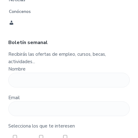
Conócenos
C
u
Boletín semanal
e
n
Recibirás las ofertas de empleo, cursos, becas,
t
actividades...
a
Nombre
-
P
e
d
Email
i
d
o
s
Selecciona los que te interesen