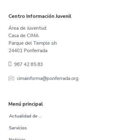
F
Centro Información Juvenil
o
Área de Juventud
Casa de CIMA
o
Parque del Temple s/n
t
24401 Ponferrada
e
987 42 85 83
r
cimainforma@ponferrada.org
Menú principal
Actualidad de …
Servicios
Noticias