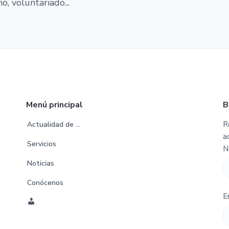
, voluntariado...
Menú principal
B
R
Actualidad de …
a
Servicios
N
Noticias
Conócenos
E
C
u