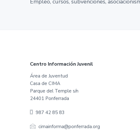
Empleo, cursos, subvenciones, asociacionismo
t
o
d
e
P
o
n
f
e
r
r
F
Centro Información Juvenil
a
d
o
Área de Juventud
a
Casa de CIMA
o
Parque del Temple s/n
t
24401 Ponferrada
e
987 42 85 83
r
cimainforma@ponferrada.org