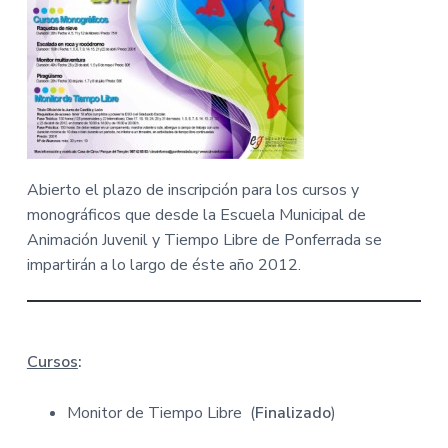
v
n
M
A
i
t
-
g
A
y
a
u
n
t
t
a
i
m
i
o
e
n
n
Abierto el plazo de inscripción para los cursos y
t
o
monográficos que desde la Escuela Municipal de
d
e
Animación Juvenil y Tiempo Libre de Ponferrada se
P
o
impartirán a lo largo de éste año 2012.
n
f
e
r
r
a
d
Cursos
:
a
Monitor de Tiempo Libre (
Finalizado
)