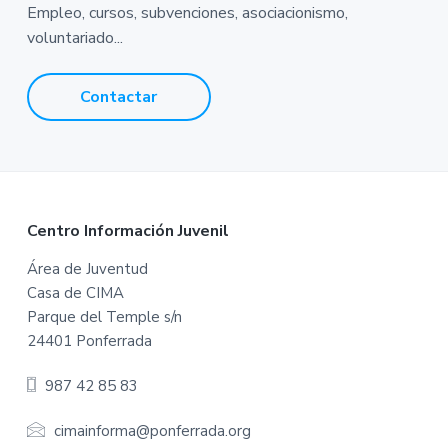
Empleo, cursos, subvenciones, asociacionismo,
voluntariado...
Contactar
F
Centro Información Juvenil
o
Área de Juventud
Casa de CIMA
o
Parque del Temple s/n
t
24401 Ponferrada
e
987 42 85 83
r
cimainforma@ponferrada.org