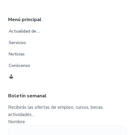
Menú principal
Actualidad de …
Servicios
Noticias
Conócenos
C
u
Boletín semanal
e
n
Recibirás las ofertas de empleo, cursos, becas,
t
actividades...
a
Nombre
-
P