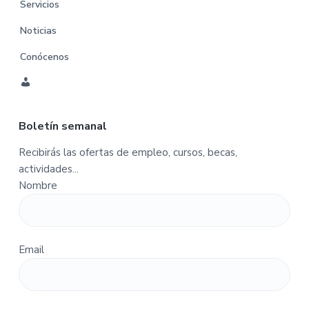
Servicios
Noticias
Conócenos
C
u
Boletín semanal
e
n
Recibirás las ofertas de empleo, cursos, becas,
t
actividades...
a
Nombre
-
P
e
d
Email
i
d
o
s