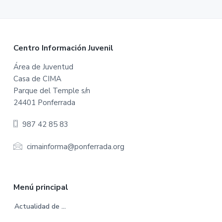
F
Centro Información Juvenil
o
Área de Juventud
Casa de CIMA
o
Parque del Temple s/n
t
24401 Ponferrada
e
987 42 85 83
r
cimainforma@ponferrada.org
Menú principal
Actualidad de …