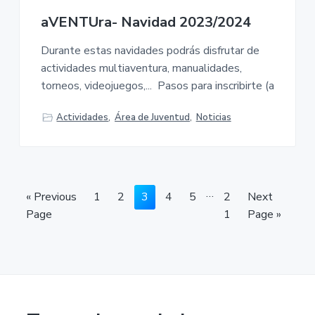
aVENTUra- Navidad 2023/2024
Durante estas navidades podrás disfrutar de
actividades multiaventura, manualidades,
torneos, videojuegos,... Pasos para inscribirte (a
Actividades
,
Área de Juventud
,
Noticias
I
…
G
P
P
P
P
P
P
G
«
Previous
1
2
3
4
5
2
Next
n
o
a
a
a
a
a
a
o
Page
1
Page »
t
t
g
g
g
g
g
g
t
e
o
e
e
e
e
e
e
o
r
i
m