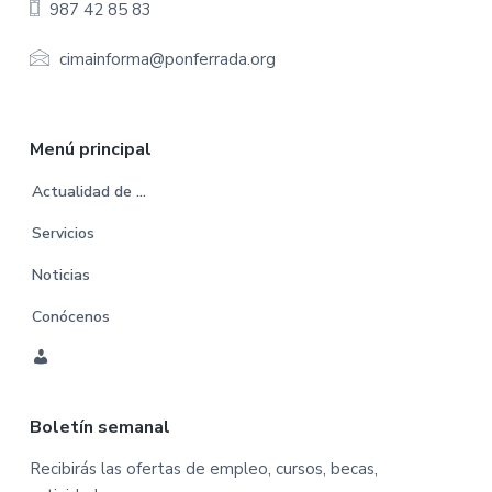
e
987 42 85 83
r
cimainforma@ponferrada.org
Menú principal
Actualidad de …
Servicios
Noticias
Conócenos
C
u
Boletín semanal
e
n
Recibirás las ofertas de empleo, cursos, becas,
t