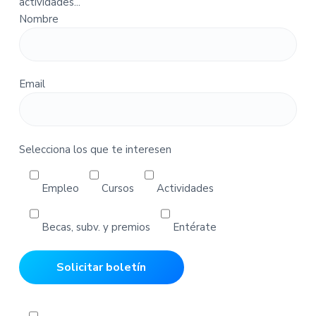
actividades...
a
Nombre
-
P
e
d
Email
i
d
o
s
Selecciona los que te interesen
Empleo
Cursos
Actividades
Becas, subv. y premios
Entérate