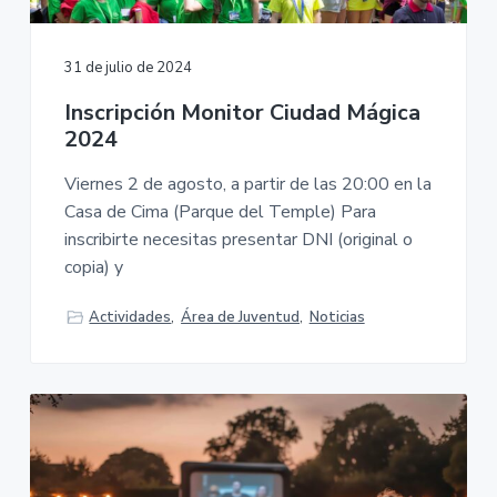
v
n
M
A
i
t
-
g
A
31 de julio de 2024
y
a
u
n
Inscripción Monitor Ciudad Mágica
t
t
a
2024
i
m
i
o
e
Viernes 2 de agosto, a partir de las 20:00 en la
n
n
Casa de Cima (Parque del Temple) Para
t
o
inscribirte necesitas presentar DNI (original o
d
e
copia) y
P
o
n
Actividades
,
Área de Juventud
,
Noticias
f
e
r
r
a
d
a