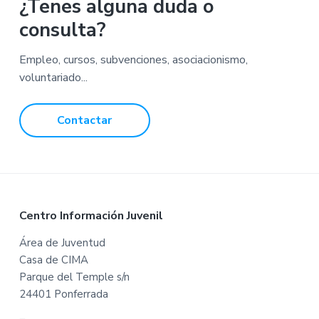
p
¿Tenes alguna duda o
a
consulta?
g
e
Empleo, cursos, subvenciones, asociacionismo,
s
voluntariado...
o
m
Contactar
i
t
t
e
d
F
Centro Información Juvenil
o
Área de Juventud
Casa de CIMA
o
Parque del Temple s/n
t
24401 Ponferrada